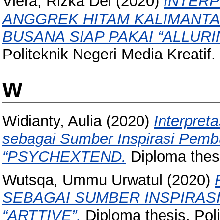
Viera, Rizka Del
(2020)
INTER
ANGGREK HITAM KALIMANTAN
BUSANA SIAP PAKAI “ALLUR
Politeknik Negeri Media Kreatif.
W
Widianty, Aulia
(2020)
Interpret
sebagai Sumber Inspirasi Pemb
“PSYCHEXTEND.
Diploma thesi
Wutsqa, Ummu Urwatul
(2020)
SEBAGAI SUMBER INSPIRASI
“ARTTIVE”.
Diploma thesis, Poli