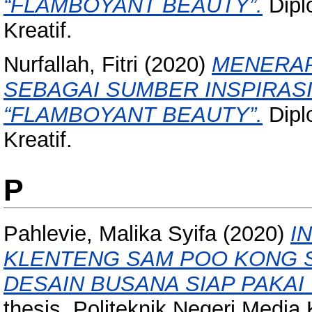
“FLAMBOYANT BEAUTY”.
Dipl
Kreatif.
Nurfallah, Fitri
(2020)
MENERAP
SEBAGAI SUMBER INSPIRASI
“FLAMBOYANT BEAUTY”.
Dipl
Kreatif.
P
Pahlevie, Malika Syifa
(2020)
I
KLENTENG SAM POO KONG S
DESAIN BUSANA SIAP PAKAI
thesis, Politeknik Negeri Media K