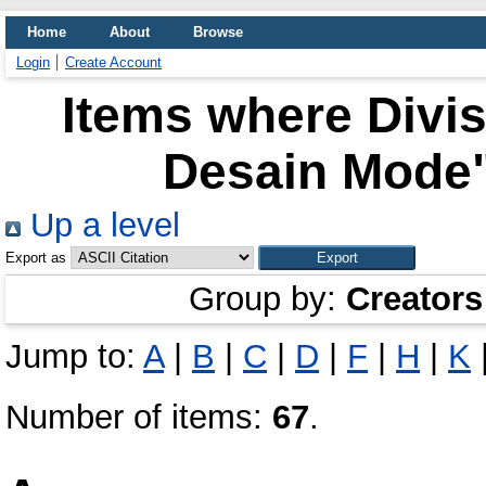
Home
About
Browse
Login
Create Account
Items where Divis
Desain Mode"
Up a level
Export as
Group by:
Creators
Jump to:
A
|
B
|
C
|
D
|
F
|
H
|
K
Number of items:
67
.