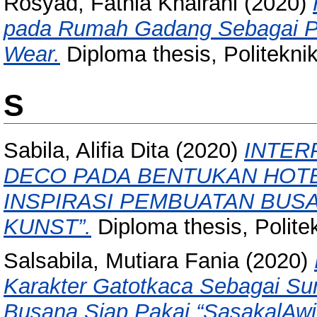
Rosyad, Fathia Khairani
(2020)
pada Rumah Gadang Sebagai P
Wear.
Diploma thesis, Politeknik
S
Sabila, Alifia Dita
(2020)
INTER
DECO PADA BENTUKAN HOTE
INSPIRASI PEMBUATAN BUSA
KUNST”.
Diploma thesis, Politek
Salsabila, Mutiara Fania
(2020)
Karakter Gatotkaca Sebagai Su
Busana Siap Pakai “SasakalAwi