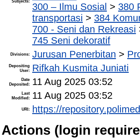
Subjects:
300 – Ilmu Sosial
>
380 
transportasi
>
384 Komun
700 - Seni dan Rekreasi
745 Seni dekoratif
Jurusan Penerbitan
>
Pr
Divisions:
Rifkah Kusmita Juniati
Depositing
User:
11 Aug 2025 03:52
Date
Deposited:
11 Aug 2025 03:52
Last
Modified:
https://repository.polimed
URI:
Actions (login require