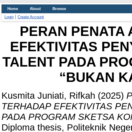
Home
About
Browse
Login
Create Account
PERAN PENATA 
EFEKTIVITAS PE
TALENT PADA PRO
“BUKAN K
Kusmita Juniati, Rifkah
(2025)
P
TERHADAP EFEKTIVITAS PE
PADA PROGRAM SKETSA KOM
Diploma thesis, Politeknik Neger