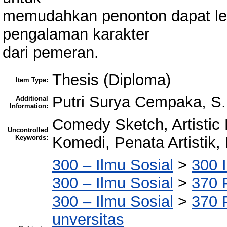
memudahkan penonton dapat le
pengalaman karakter
dari pemeran.
Thesis (Diploma)
Item Type:
Putri Surya Cempaka, S
Additional
Information:
Comedy Sketch, Artistic
Uncontrolled
Keywords:
Komedi, Penata Artistik
300 – Ilmu Sosial
>
300 I
300 – Ilmu Sosial
>
370 
300 – Ilmu Sosial
>
370 
unversitas