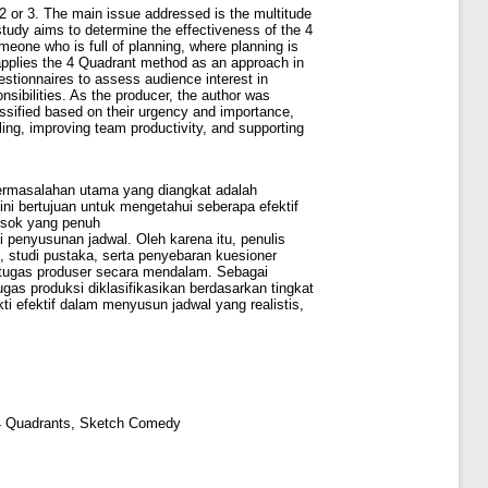
 2 or 3. The main issue addressed is the multitude
udy aims to determine the effectiveness of the 4
eone who is full of planning, where planning is
 applies the 4 Quadrant method as an approach in
estionnaires to assess audience interest in
sibilities. As the producer, the author was
assified based on their urgency and importance,
uling, improving team productivity, and supporting
Permasalahan utama yang diangkat adalah
ni bertujuan untuk mengetahui seberapa efektif
osok yang penuh
 penyusunan jadwal. Oleh karena itu, penulis
studi pustaka, serta penyebaran kuesioner
-tugas produser secara mendalam. Sebagai
gas produksi diklasifikasikan berdasarkan tingkat
ti efektif dalam menyusun jadwal yang realistis,
 4 Quadrants, Sketch Comedy