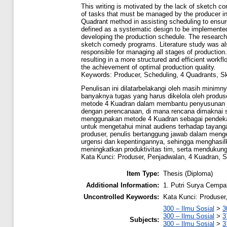
This writing is motivated by the lack of sketch c
of tasks that must be managed by the producer i
Quadrant method in assisting scheduling to ensure
defined as a systematic design to be implemented,
developing the production schedule. The research 
sketch comedy programs. Literature study was also
responsible for managing all stages of production
resulting in a more structured and efficient workfl
the achievement of optimal production quality.
Keywords: Producer, Scheduling, 4 Quadrants, 
Penulisan ini dilatarbelakangi oleh masih minim
banyaknya tugas yang harus dikelola oleh produs
metode 4 Kuadran dalam membantu penyusunan jad
dengan perencanaan, di mana rencana dimaknai se
menggunakan metode 4 Kuadran sebagai pendekata
untuk mengetahui minat audiens terhadap tayang
produser, penulis bertanggung jawab dalam mengel
urgensi dan kepentingannya, sehingga menghasilkan
meningkatkan produktivitas tim, serta mendukung
Kata Kunci: Produser, Penjadwalan, 4 Kuadran, 
Item Type:
Thesis (Diploma)
Additional Information:
1. Putri Surya Cemp
Uncontrolled Keywords:
Kata Kunci: Produser
300 – Ilmu Sosial
>
3
300 – Ilmu Sosial
>
3
Subjects:
300 – Ilmu Sosial
>
3