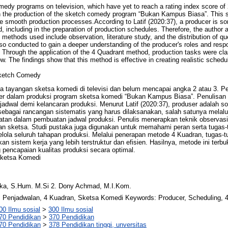
omedy programs on television, which have yet to reach a rating index score of
n the production of the sketch comedy program “Bukan Kampus Biasa”. This st
 smooth production processes.According to Latif (2020:37), a producer is som
 including in the preparation of production schedules. Therefore, the author
methods used include observation, literature study, and the distribution of qu
 conducted to gain a deeper understanding of the producer's roles and respon
. Through the application of the 4 Quadrant method, production tasks were cl
ow. The findings show that this method is effective in creating realistic sched
Sketch Comedy
nya tayangan sketsa komedi di televisi dan belum mencapai angka 2 atau 3. 
er dalam produksi program sketsa komedi “Bukan Kampus Biasa”. Penulisan i
wal demi kelancaran produksi. Menurut Latif (2020:37), produser adalah s
bagai rancangan sistematis yang harus dilaksanakan, salah satunya melalui
n dalam pembuatan jadwal produksi. Penulis menerapkan teknik observasi, 
an sketsa. Studi pustaka juga digunakan untuk memahami peran serta tugas
ola seluruh tahapan produksi. Melalui penerapan metode 4 Kuadran, tugas-tu
 sistem kerja yang lebih terstruktur dan efisien. Hasilnya, metode ini terbuk
 pencapaian kualitas produksi secara optimal.
Sketsa Komedi
aka, S.Hum. M.Si 2. Dony Achmad, M.I.Kom.
, Penjadwalan, 4 Kuadran, Sketsa Komedi Keywords: Producer, Scheduling,
00 Ilmu sosial
>
300 Ilmu sosial
70 Pendidikan
>
370 Pendidikan
70 Pendidikan
>
378 Pendidikan tinggi, unversitas