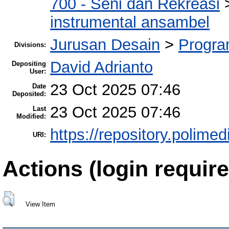
700 - Seni dan Rekreasi
instrumental ansambel
Jurusan Desain
>
Progra
Divisions:
David Adrianto
Depositing
User:
23 Oct 2025 07:46
Date
Deposited:
23 Oct 2025 07:46
Last
Modified:
https://repository.polimed
URI:
Actions (login require
View Item