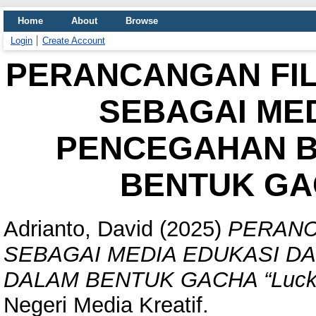
Home
About
Browse
Login
Create Account
PERANCANGAN FIL
SEBAGAI MED
PENCEGAHAN B
BENTUK GA
Adrianto, David
(2025)
PERANC
SEBAGAI MEDIA EDUKASI D
DALAM BENTUK GACHA “Luck
Negeri Media Kreatif.